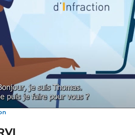
on
RVI